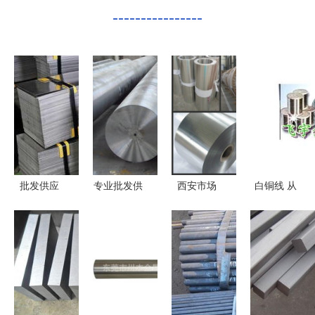
----------------
批发供应
专业批发供
西安市场
白铜线 从
X22CrMoV12-
应CQ1、
0.5mm铝卷
批发供应到
1高温合金
CQ2、
现货批发价
厂家选择，
板 满足苛
CQ3W、
格解析与选
一站式金属
刻工况的优
CO类硬质
购指南
材料采购指
质金属材料
合金——东
南
解决方案
莞恒泰金属