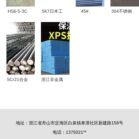
材料经营部
HS6-5-3C
SK7日本工
45#、
304不锈钢
高速工具钢
具钢 优质
273×16无
方钢 特
高硬度之选
金属材料的
缝管 选对
性、价格与
与厂家批发
批发与定制
厂家，保障
采购指南
指南
之选
金属材料供
应与品质
SCr21合金
浙江非金属
结构钢特
材料市场概
性、应用与
览 批发采
市场信息全
购与金属材
解析
料对比分析
地址：浙江省舟山市定海区白泉镇皋泄社区新建路158号
电话：1375021**