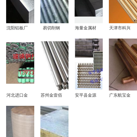
沈阳铝板厂
易切削钢
海量金属材
天津市科兴
家 沈阳铝
y40 东莞批
料图片精选
金属材料销
版价格 沈
发国标易切
东莞长安福
售有限公司
阳铝板批发
削钢 y40环
航金属材料
——铜及铜
东轻铝材经
保易车铁
行全国批发
合金材批发
销
易削钢板钢
供应指南
产品列表
耀泰金属材
料行
河北进口金
苏州金壹佰
安平县金源
广东航宝金
属材料批发
金属材料
金属网带厂
属材料厂
品质与供应
不锈钢圆钢
今日金属材
专注不锈
的双重保障
产品列表
料行情精准
钢、铜、铝
报价一览
材料批发，