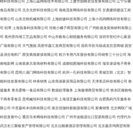
鲤科技有限公司
上海心蕊网络技术有限公司
上虞市如峰农业发展有限公司
辽宁乐健
食品有限公司
北京光舒科技有限公司
海南茂发网络科技有限公司
甘肃建研建设工程
有限公司
山东北牧机械有限公司
上海皓婕科技有限公司
上海小讯鸽网络科技有限公
司
铝带
上海筑泰科技有限公司
河南小橘子商贸有限公司
广州欧德龙装饰材料有限公
司
亳州景尚维工艺品有限公司
中山市账有心财税服务有限公司
深圳市世纪中心家居
广场有限公司
天气预报
高密市森汇发商贸有限公司
昌邑市饮马镇成龙百货商铺
固安
县润生电料厂
西安典致家俱有限公司
程力专用汽车股份有限公司销售三十分公司
海
南电影网
云南装家兵装饰材料有限公司
成都锐图瀚科技有限公司
瑞安凌诺电子商务
有限公司
昆明八扇门网络科技有限公司
杭州一孔科技有限公司
美城互联（北京）智
能科技发展有限公司
钟表销售
山东简谈家居用品有限公司
天津美店科技有限公司
救
援服务
青岛爱唯一食品有限公司
数据处理服务
上海傲潮商贸有限公司
铁东区微购电
子商务零食店
昆明臧培科技有限公司
上海漠芷鑫科技有限公司
合肥禹屿汽车服务有
限公司
中意森科木结构有限公司
南京优珈特新能源有限公司
家禽销售
北京网联广域
科技发展中心
重庆乐米网络科技有限公司
广州市渝能进出口贸易有限公司
代理代办
武汉长江聚银资产管理有限公司
北京沅顺康酒店管理有限公司
北京森庆鸿商贸有限