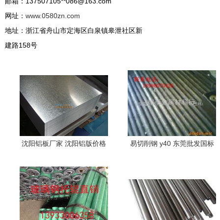
邮箱：137507105**
086@163.com
网址：
www.0580zn.com
地址：浙江省舟山市定海区白泉镇皋泄社区新
建路158号
沈阳铝板厂家 沈阳铝版价格
易切削钢 y40 东莞批发国标
沈阳铝板批发 东轻铝材经销
易切削钢 y40环保易车铁 易
削钢板钢 耀泰金属材料行