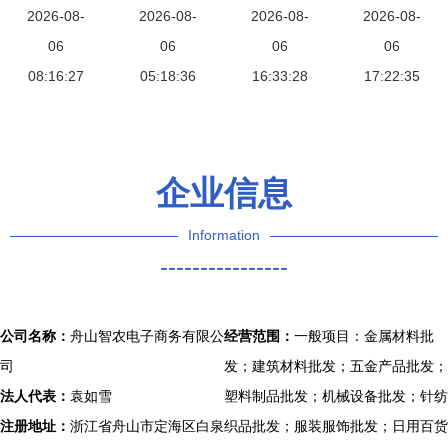
价格走势与
2026-08-
品质金属材
2026-08-
全景 供应
2026-08-
升经营管理
2026-08-
批发市场解
06
料的实用指
06
源头与厂家
06
效益的影响
06
08:16:27
析（第2
05:18:36
南
优势深解
16:33:28
因素探析
17:22:35
期）
企业信息
Information
----------------
公司名称：
舟山智农电子商务有限公
经营范围：
一般项目：金属材料批
司
发；建筑材料批发；五金产品批发；
法人代表：
袁如雪
塑料制品批发；机械设备批发；针纺
注册地址：
浙江省舟山市定海区白泉
织品批发；服装服饰批发；日用百货