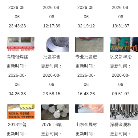
势与批发市
2026-08-
轴承钢产品
2026-08-
2026-08-
中心
零售 201不
2026-08-
场分析 选
06
列表与批发
06
AA4043铝
06
锈钢线厂
06
择靠谱厂家
23:43:23
优势解析
12:17:39
棒 金属材
02:19:12
家/供应商
13:31:37
的关键要素
料批发优质
尽在东莞市
之选
远扬金属材
料】201,价
高纯银焊丝
批发零售
专业批发进
巩义新华冶
格,报价,种
更新时间：
选购指南
更新时间：
ISO弹簧钢
口M42模具
更新时间：
金建材设备
更新时间：
类、品牌,
含银量72%
2026-08-
C35高碳弹
2026-08-
钢 美国高
2026-08-
厂供应产品
2026-08-
厂家,供应
的斯米克
06
簧钢与
06
钴韧性高速
06
大全——金
06
商,东莞市
Ag72焊丝
04:26:33
65MN高强
23:58:15
钢圆棒与板
16:48:26
属材料批发
09:51:07
远扬金属材
特点与批发
度弹簧钢的
材全面解读
与e路网对
料 - 产品库
渠道解析
价格、厂家
接
- 阿土伯交
与图片指南
2018年普
7075 T6氧
山东金属材
深耕金属板
易网
通钢材制品
更新时间：
更新时间：
化铝棒 高
料制品批发
更新时间：
材市场，提
更新时间：