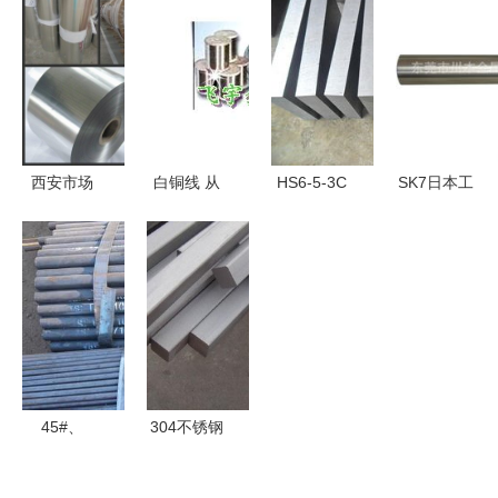
全景 供应
升经营管理
1高温合金
CQ2、
源头与厂家
效益的影响
板 满足苛
CQ3W、
优势深解
因素探析
刻工况的优
CO类硬质
质金属材料
合金——东
解决方案
莞恒泰金属
材料经营部
西安市场
白铜线 从
HS6-5-3C
SK7日本工
0.5mm铝卷
批发供应到
高速工具钢
具钢 优质
现货批发价
厂家选择，
高硬度之选
金属材料的
格解析与选
一站式金属
与厂家批发
批发与定制
购指南
材料采购指
指南
之选
南
45#、
304不锈钢
273×16无
方钢 特
缝管 选对
性、价格与